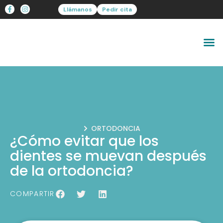
Llámanos
Pedir cita
ORTODONCIA
¿Cómo evitar que los
dientes se muevan después
de la ortodoncia?
COMPARTIR