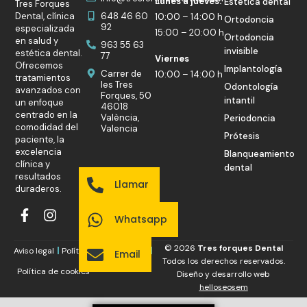
Lunes a jueves:
Estética dental
Tres Forques
Dental, clínica
648 46 60
10:00 – 14:00 h
Ortodoncia
92
especializada
15:00 – 20:00 h
Ortodoncia
en salud y
963 55 63
invisible
estética dental.
77
Viernes
Ofrecemos
Implantología
Carrer de
10:00 – 14:00 h
tratamientos
les Tres
Odontología
avanzados con
Forques, 50
intantil
un enfoque
46018
centrado en la
València,
Periodoncia
comodidad del
Valencia
Prótesis
paciente, la
excelencia
Blanqueamiento
clínica y
dental
resultados
Llamar
duraderos.
Whatsapp
© 2026
Tres forques Dental
Aviso legal
Política de privacidad
Email
Todos los derechos reservados.
Política de cookies
Diseño y desarrollo web
helloseosem