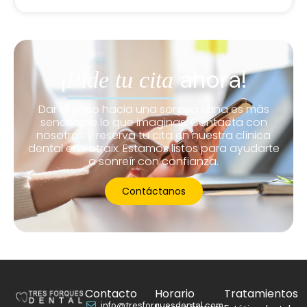
¡
ahora!
Pide tu cita
Dar el paso hacia una sonrisa sana es más
sencillo de lo que imaginas. Contacta con
nosotros y reserva tu cita en nuestra clínica
dental en Patraix. Estamos listos para ayudarte
a sonreír con confianza.
Contáctanos
Contacto
Horario
Tratamientos
info@tresforquesdental.com