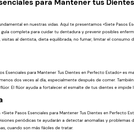
Esenciales para Mantener tus Dientes
fundamental en nuestras vidas. Aquí te presentamos «Siete Pasos Es
 guía completa para cuidar tu dentadura y prevenir posibles enferm
 visitas al dentista, dieta equilibrada, no fumar, limitar el consumo d
sos Esenciales para Mantener Tus Dientes en Perfecto Estado» es ma
 al menos dos veces al día, especialmente después de comer. Tambi
úor. El flúor ayuda a fortalecer el esmalte de tus dientes e impide 
a
 «Siete Pasos Esenciales para Mantener Tus Dientes en Perfecto Estad
visiones periódicas te ayudarán a detectar anomalías y problemas 
nas, cuando son más fáciles de tratar.