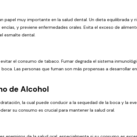
n papel muy importante en la salud dental. Un dieta equilibrada y r
y encías, y previene enfermedades orales. Evita el exceso de aliment
el esmalte dental.
 evitar el consumo de tabaco. Fumar degrada el sistema inmunológico
 la boca. Las personas que fuman son más propensas a desarrollar 
mo de Alcohol
dratación, la cual puede conducir a la sequedad de la boca y la even
derar su consumo es crucial para mantener la salud oral.
ales enemigos de la salud oral, especialmente si su consumo es exce