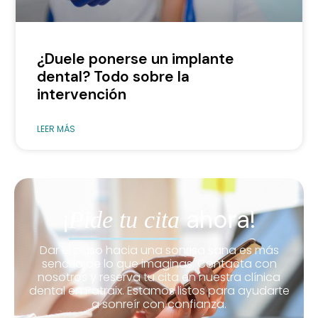
¿Duele ponerse un implante
dental? Todo sobre la
intervención
LEER MÁS
¡
ahora!
Pide tu cita
Dar el paso hacia una sonrisa sana es más
sencillo de lo que imaginas. Contacta con
nosotros y reserva tu cita en nuestra clínica
dental en Patraix. Estamos listos para ayudarte
a sonreír con confianza.