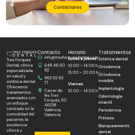
Contáctanos
Contacto
Horario
Tratamientos
info@tresforquesdental.com
Lunes a jueves:
Estética dental
Tres Forques
Dental, clínica
648 46 60
10:00 – 14:00 h
Ortodoncia
92
especializada
15:00 – 20:00 h
Ortodoncia
en salud y
963 55 63
invisible
estética dental.
77
Viernes
Ofrecemos
Implantología
Carrer de
10:00 – 14:00 h
tratamientos
les Tres
Odontología
avanzados con
Forques, 50
intantil
un enfoque
46018
centrado en la
València,
Periodoncia
comodidad del
Valencia
Prótesis
paciente, la
excelencia
Blanqueamiento
clínica y
dental