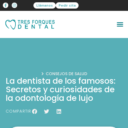
Llámanos
Pedir cita
CONSEJOS DE SALUD
La dentista de los famosos:
Secretos y curiosidades de
la odontología de lujo
COMPARTIR