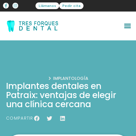
Llámanos
Pedir cita
IMPLANTOLOGÍA
Implantes dentales en
Patraix: ventajas de elegir
una clínica cercana
COMPARTIR