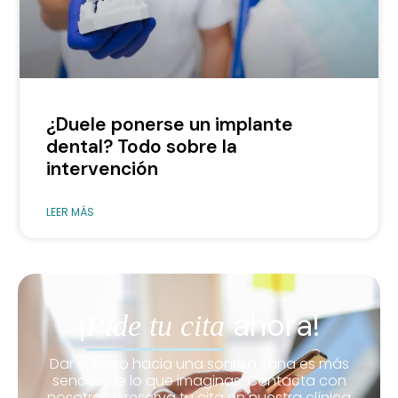
¿Duele ponerse un implante
dental? Todo sobre la
intervención
LEER MÁS
¡
ahora!
Pide tu cita
Dar el paso hacia una sonrisa sana es más
sencillo de lo que imaginas. Contacta con
nosotros y reserva tu cita en nuestra clínica