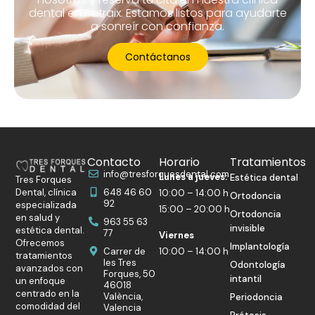
dental en Patraix. Estamos listos para ayudarte
a sonreír con confianza.
Contáctanos
Contacto
Horario
Tratamientos
info@tresforquesdental.com
Lunes a jueves:
Estética dental
Tres Forques
Dental, clínica
648 46 60
10:00 – 14:00 h
Ortodoncia
92
especializada
15:00 – 20:00 h
Ortodoncia
en salud y
963 55 63
invisible
estética dental.
77
Viernes
Ofrecemos
Implantología
Carrer de
10:00 – 14:00 h
tratamientos
les Tres
Odontología
avanzados con
Forques, 50
intantil
un enfoque
46018
centrado en la
València,
Periodoncia
comodidad del
Valencia