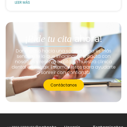
LEER MÁS
¡
ahora!
Pide tu cita
Dar el paso hacia una sonrisa sana es más
sencillo de lo que imaginas. Contacta con
nosotros y reserva tu cita en nuestra clínica
dental en Patraix. Estamos listos para ayudarte
a sonreír con confianza.
Contáctanos