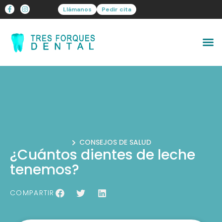
Llámanos
Pedir cita
CONSEJOS DE SALUD
¿Cuántos dientes de leche
tenemos?
COMPARTIR