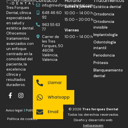
Contacto
Horario
Tratamientos
info@tresforquesdental.com
Lunes a jueves:
Estética dental
Tres Forques
Dental, clínica
648 46 60
10:00 – 14:00 h
Ortodoncia
92
especializada
15:00 – 20:00 h
Ortodoncia
en salud y
963 55 63
invisible
estética dental.
77
Viernes
Ofrecemos
Implantología
Carrer de
10:00 – 14:00 h
tratamientos
les Tres
Odontología
avanzados con
Forques, 50
intantil
un enfoque
46018
centrado en la
València,
Periodoncia
comodidad del
Valencia
Prótesis
paciente, la
excelencia
Blanqueamiento
clínica y
dental
resultados
Llamar
duraderos.
Whatsapp
© 2026
Tres forques Dental
Aviso legal
Política de privacidad
Email
Todos los derechos reservados.
Política de cookies
Diseño y desarrollo web
helloseosem