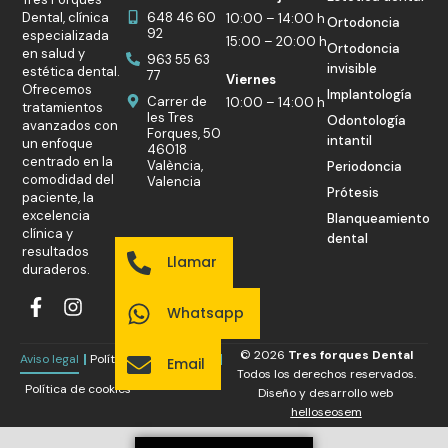
Dental, clínica
648 46 60
10:00 – 14:00 h
Ortodoncia
92
especializada
15:00 – 20:00 h
Ortodoncia
en salud y
963 55 63
invisible
estética dental.
77
Viernes
Ofrecemos
Implantología
Carrer de
10:00 – 14:00 h
tratamientos
les Tres
Odontología
avanzados con
Forques, 50
intantil
un enfoque
46018
centrado en la
València,
Periodoncia
comodidad del
Valencia
Prótesis
paciente, la
excelencia
Blanqueamiento
clínica y
dental
resultados
Llamar
duraderos.
Whatsapp
© 2026
Tres forques Dental
Aviso legal
Política de privacidad
Email
Todos los derechos reservados.
Política de cookies
Diseño y desarrollo web
helloseosem